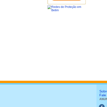
Sobr
Fale
ANUN