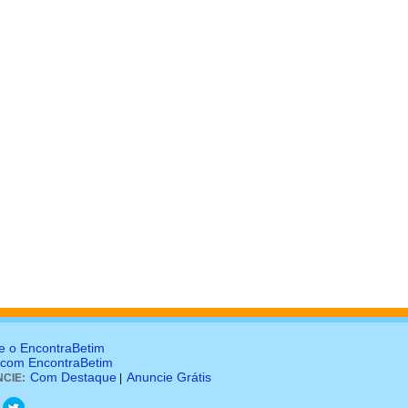
e o EncontraBetim
 com EncontraBetim
Com Destaque
Anuncie Grátis
CIE:
|