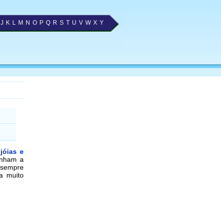
J
K
L
M
N
O
P
Q
R
S
T
U
V
W
X
Y
e
jóias e
enham a
s sempre
a muito