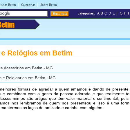
|
|
tícias Betim
Categorias
Sobre Betim
A
B
C
D
E
F
G
H
I
categorias:
Betim
 e Relógios em Betim
s e Acessórios em Betim - MG
s e Relojoarias em Betim - MG
elhores formas de agradar a quem amamos é dando de present
ue combinem com o gosto da pessoa adorada e que realmente t
 Esses mimos são artigos que têm valor material e sentimental, poi
amos nos lembramos de quem nos presenteou e isso é uma form
mantermos os laços de amizade e carinho com alguém.