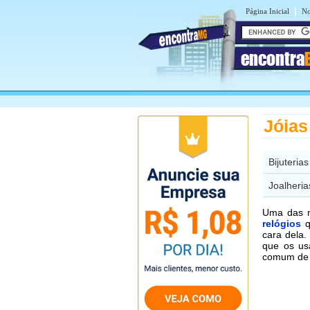
|
Página Inicial
No
encontra
Jóias
Bijuteria
Joalheria
Uma das m
relógios
q
cara dela.
que os us
comum de 