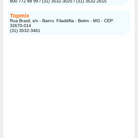
800 772 88 99 / (31) 3532-3025 / (31) 3532-2615
Topmix
Rua Brasil, s/n - Bairro: Filadélfia - Betim - MG - CEP:
32670-014
(31) 3532-3461