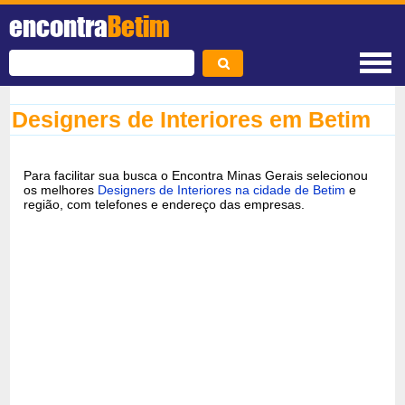
encontra
Betim
Designers de Interiores em Betim
Para facilitar sua busca o Encontra Minas Gerais selecionou
os melhores
Designers de Interiores na cidade de Betim
e
região, com telefones e endereço das empresas.