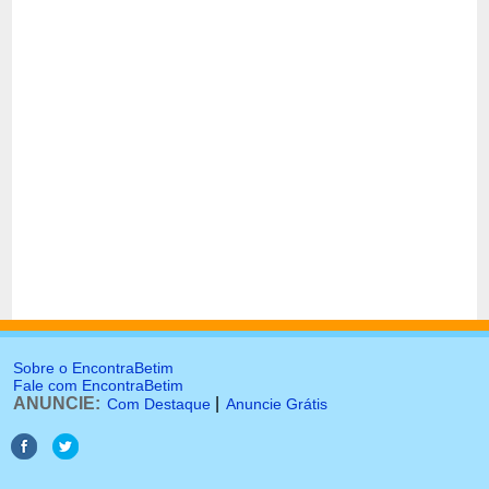
Sobre o EncontraBetim
Fale com EncontraBetim
ANUNCIE:
|
Com Destaque
Anuncie Grátis