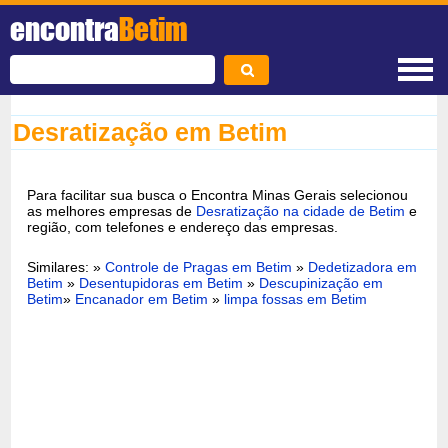
encontra
Betim
Desratização em Betim
Para facilitar sua busca o Encontra Minas Gerais selecionou
as melhores empresas de
Desratização na cidade de Betim
e
região, com telefones e endereço das empresas.
Similares: »
Controle de Pragas em Betim
»
Dedetizadora em
Betim
»
Desentupidoras em Betim
»
Descupinização em
Betim
»
Encanador em Betim
»
limpa fossas em Betim