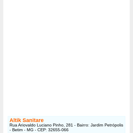
Altik Sanitare
Rua Ariovaldo Luciano Pinho, 281 - Bairro: Jardim Petrópolis
- Betim - MG - CEP: 32655-066