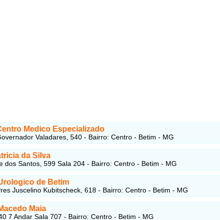
Centro Medico Especializado
overnador Valadares, 540 - Bairro: Centro - Betim - MG
tricia da Silva
e dos Santos, 599 Sala 204 - Bairro: Centro - Betim - MG
Urologico de Betim
res Juscelino Kubitscheck, 618 - Bairro: Centro - Betim - MG
Macedo Maia
40 7 Andar Sala 707 - Bairro: Centro - Betim - MG