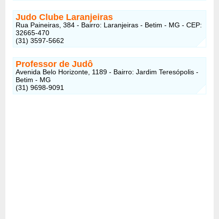
Judo Clube Laranjeiras
Rua Paineiras, 384 - Bairro: Laranjeiras - Betim - MG - CEP:
32665-470
(31) 3597-5662
Professor de Judô
Avenida Belo Horizonte, 1189 - Bairro: Jardim Teresópolis -
Betim - MG
(31) 9698-9091