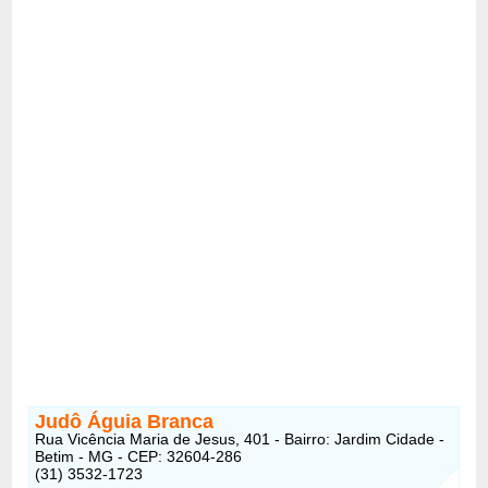
Judô Águia Branca
Rua Vicência Maria de Jesus, 401 - Bairro: Jardim Cidade -
Betim - MG - CEP: 32604-286
(31) 3532-1723