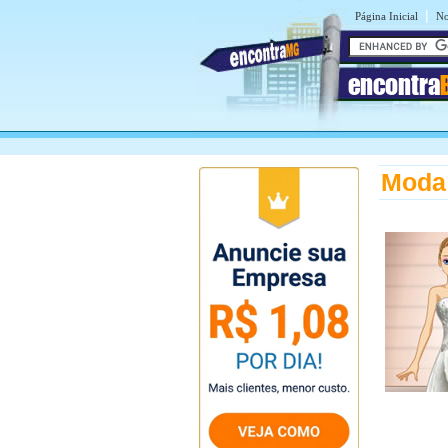
|
Página Inicial
No
encontra
Moda