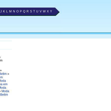
J
K
L
M
N
O
P
Q
R
S
T
U
V
W
X
Y
s
om
»
Betim
»
em
Moda
ma em
Moda
»
Moda
 Betim