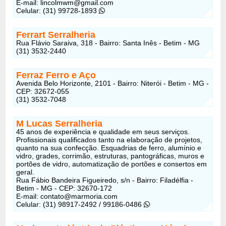
E-mail:
lincolmwm@gmail.com
Celular: (31) 99728-1893
Ferrart Serralheria
Rua Flávio Saraiva, 318 - Bairro: Santa Inês - Betim - MG
(31) 3532-2440
Ferraz Ferro e Aço
Avenida Belo Horizonte, 2101 - Bairro: Niterói - Betim - MG -
CEP: 32672-055
(31) 3532-7048
M Lucas Serralheria
45 anos de experiência e qualidade em seus serviços.
Profissionais qualificados tanto na elaboração de projetos,
quanto na sua confecção. Esquadrias de ferro, alumínio e
vidro, grades, corrimão, estruturas, pantográficas, muros e
portões de vidro, automatização de portões e consertos em
geral.
Rua Fábio Bandeira Figueiredo, s/n - Bairro: Filadélfia -
Betim - MG - CEP: 32670-172
E-mail:
contato@marmoria.com
Celular: (31) 98917-2492 / 99186-0486