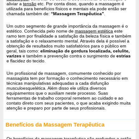
aliviar a
tensão
etc. Por conta disso, quando a massagem é
utilizada para benefícios físicos e mentais ela pode então ser
chamada também de:
“Massagem Terapêutica”
.
Um outro segmento de grande importância da massagem é o
estético. Conhecida pelo nome de
massagem estética
este
ramo tem por finalidade a satisfação da beleza física e também
a satisfação e o relaxamento mental. Através dela é possível a
obtenção de resultados muito satisfatórios para o público em
geral, tais como:
eliminação de gordura localizada, celulite,
varizes
e também a prevenção contra o surgimento de
estrias
e flacidez do tecido.
Um profissional de massagem, comumente conhecido por
massagista tem por formação o conhecimento necessário em
técnicas manipulativas adequadas a cada disfunção
musculoesquelética. Além disso ele utiliza diversos
equipamentos que o auxiliam neste processo. Suas
ferramentas de trabalho corporal remetem ao cuidado e ao
contato direto com seus pacientes, o que acaba exigindo muita
atenção e preparo por parte de seus profissionais.
Benefícios da Massagem Terapêutica
Os benefícios da massagem terapêutica são profundos e estão