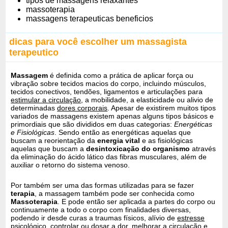
tipos de massagens relaxantes
massoterapia
massagens terapeuticas beneficios
dicas para você escolher um massagista
terapeutico
Massagem
é definida como a prática de aplicar força ou
vibração sobre tecidos macios do corpo, incluindo músculos,
tecidos conectivos, tendões, ligamentos e articulações para
estimular a circulação
, a mobilidade, a elasticidade ou alivio de
determinadas
dores corporais
. Apesar de existirem muitos tipos
variados de massagens existem apenas alguns tipos básicos e
primordiais que são divididos em duas categorias:
Energéticas
e Fisiológicas
. Sendo então as energéticas aquelas que
buscam a reorientação da
energia vital
e as fisiológicas
aquelas que buscam a
desintoxicação do organismo
através
da eliminação do ácido lático das fibras musculares, além de
auxiliar o retorno do sistema venoso.
Por também ser uma das formas utilizadas para se fazer
terapia
, a massagem também pode ser conhecida como
Massoterapia
. E pode então ser aplicada a partes do corpo ou
continuamente a todo o corpo com finalidades diversas,
podendo ir desde curas a traumas físicos, alívio de
estresse
psicológico
, controlar ou dosar a dor, melhorar a circulação e