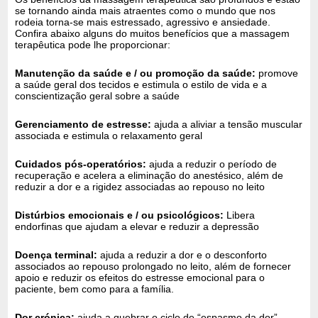
se tornando ainda mais atraentes como o mundo que nos
rodeia torna-se mais estressado, agressivo e ansiedade.
Confira abaixo alguns do muitos benefícios que a massagem
terapêutica pode lhe proporcionar:
Manutenção da saúde e / ou promoção da saúde:
promove
a saúde geral dos tecidos e estimula o estilo de vida e a
conscientização geral sobre a saúde
Gerenciamento de estresse:
ajuda a aliviar a tensão muscular
associada e estimula o relaxamento geral
Cuidados pós-operatórios:
ajuda a reduzir o período de
recuperação e acelera a eliminação do anestésico, além de
reduzir a dor e a rigidez associadas ao repouso no leito
Distúrbios emocionais e / ou psicológicos:
Libera
endorfinas que ajudam a elevar e reduzir a depressão
Doença terminal:
ajuda a reduzir a dor e o desconforto
associados ao repouso prolongado no leito, além de fornecer
apoio e reduzir os efeitos do estresse emocional para o
paciente, bem como para a família.
Dor crónica:
ajuda a quebrar o ciclo de “espasmo da dor”